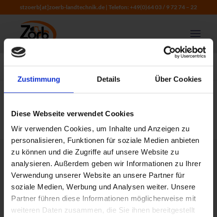
stzoerb[at]zoerb-landtechnik.de
| Telefon:
+49(0)64 03 / 9 72 74 – 22
Du bist hier:
Startseite
/
Allgemein
Zustimmung
Details
Über Cookies
Diese Webseite verwendet Cookies
Wir verwenden Cookies, um Inhalte und Anzeigen zu
personalisieren, Funktionen für soziale Medien anbieten
zu können und die Zugriffe auf unsere Website zu
analysieren. Außerdem geben wir Informationen zu Ihrer
Verwendung unserer Website an unsere Partner für
soziale Medien, Werbung und Analysen weiter. Unsere
Partner führen diese Informationen möglicherweise mit
weiteren Daten zusammen, die Sie ihnen bereitgestellt